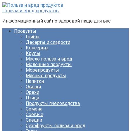
Перейти
к
Польза и вред продуктов
контенту
Информационный сайт о здоровой пище для вас
Продукты
Грибы
Десерты и сладости
Консервы
Крупы
Масло польза и вред
Молочные продукты
Морепродукты
Мясные продукты
Напитки
Овощи
Орехи
Птица
Продукты пчеловодства
Семена
Соевые
Специи
Сухофрукты польза и вред