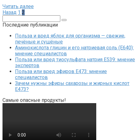
Читать далее
Пагинация
Назад
1
2
записей
Поиск:
Последние публикации
Польза и вред яблок для организма — свежие,
печёные и сушёные
Аминокислота глицин и его натриевая соль (Е640):
мнение специалистов
Польза или вред тиосульфата натрия Е539: мнение
экспертов
Польза или вред эфиров Е473: мнение
специалистов
Зачем нужны эфиры сахарозы и жирных кислот
Е473?
Самые опасные продукты!