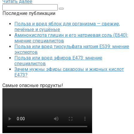
Читать далее
Поиск:
Последние публикации
Польза и вред яблок для организма — свежие,
печёные и сушёные
Аминокислота глицин и его натриевая соль (Е640):
мнение специалистов
Польза или вред тиосульфата натрия Е539: мнение
экспертов
Польза или вред эфиров Е473: мнение
специалистов
Зачем нужны эфиры сахарозы и жирных кислот
Е473?
Самые опасные продукты!