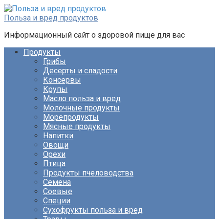
Перейти
к
Польза и вред продуктов
контенту
Информационный сайт о здоровой пище для вас
Продукты
Грибы
Десерты и сладости
Консервы
Крупы
Масло польза и вред
Молочные продукты
Морепродукты
Мясные продукты
Напитки
Овощи
Орехи
Птица
Продукты пчеловодства
Семена
Соевые
Специи
Сухофрукты польза и вред