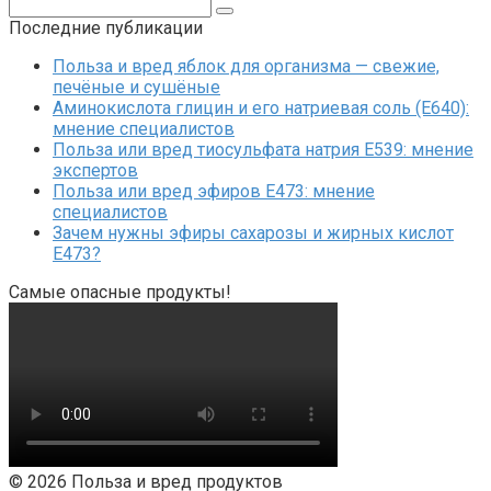
Поиск:
Последние публикации
Польза и вред яблок для организма — свежие,
печёные и сушёные
Аминокислота глицин и его натриевая соль (Е640):
мнение специалистов
Польза или вред тиосульфата натрия Е539: мнение
экспертов
Польза или вред эфиров Е473: мнение
специалистов
Зачем нужны эфиры сахарозы и жирных кислот
Е473?
Самые опасные продукты!
© 2026 Польза и вред продуктов