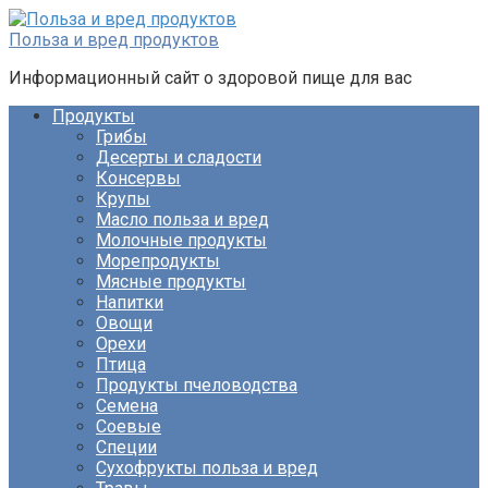
Перейти
к
Польза и вред продуктов
контенту
Информационный сайт о здоровой пище для вас
Продукты
Грибы
Десерты и сладости
Консервы
Крупы
Масло польза и вред
Молочные продукты
Морепродукты
Мясные продукты
Напитки
Овощи
Орехи
Птица
Продукты пчеловодства
Семена
Соевые
Специи
Сухофрукты польза и вред