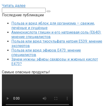
Читать далее
Поиск:
Последние публикации
Польза и вред яблок для организма — свежие,
печёные и сушёные
Аминокислота глицин и его натриевая соль (Е640):
мнение специалистов
Польза или вред тиосульфата натрия Е539: мнение
экспертов
Польза или вред эфиров Е473: мнение
специалистов
Зачем нужны эфиры сахарозы и жирных кислот
Е473?
Самые опасные продукты!