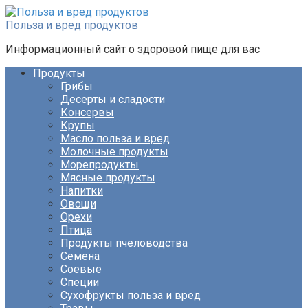
Перейти
к
Польза и вред продуктов
контенту
Информационный сайт о здоровой пище для вас
Продукты
Грибы
Десерты и сладости
Консервы
Крупы
Масло польза и вред
Молочные продукты
Морепродукты
Мясные продукты
Напитки
Овощи
Орехи
Птица
Продукты пчеловодства
Семена
Соевые
Специи
Сухофрукты польза и вред