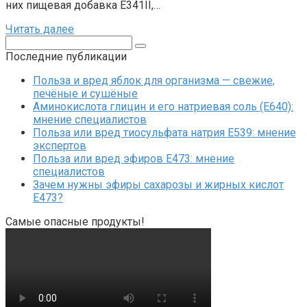
них пищевая добавка Е341II,…
Читать далее
Поиск:
Последние публикации
Польза и вред яблок для организма — свежие,
печёные и сушёные
Аминокислота глицин и его натриевая соль (Е640):
мнение специалистов
Польза или вред тиосульфата натрия Е539: мнение
экспертов
Польза или вред эфиров Е473: мнение
специалистов
Зачем нужны эфиры сахарозы и жирных кислот
Е473?
Самые опасные продукты!