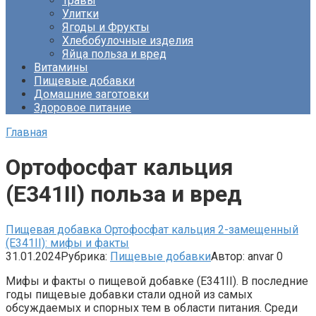
Травы
Улитки
Ягоды и Фрукты
Хлебобулочные изделия
Яйца польза и вред
Витамины
Пищевые добавки
Домашние заготовки
Здоровое питание
Главная
Ортофосфат кальция
(Е341II) польза и вред
Пищевая добавка Ортофосфат кальция 2-замещенный
(Е341II): мифы и факты
31.01.2024
Рубрика:
Пищевые добавки
Автор:
anvar
0
Мифы и факты о пищевой добавке (Е341II). В последние
годы пищевые добавки стали одной из самых
обсуждаемых и спорных тем в области питания. Среди