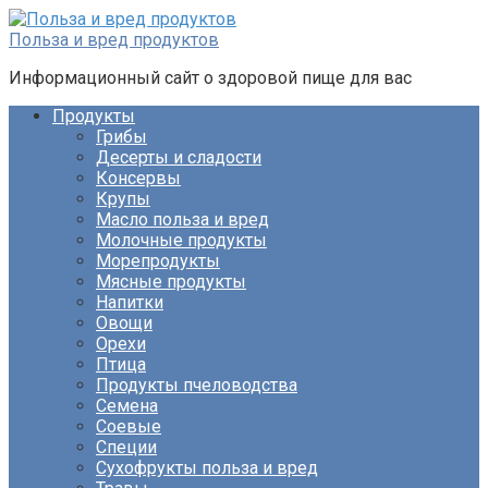
Перейти
к
Польза и вред продуктов
контенту
Информационный сайт о здоровой пище для вас
Продукты
Грибы
Десерты и сладости
Консервы
Крупы
Масло польза и вред
Молочные продукты
Морепродукты
Мясные продукты
Напитки
Овощи
Орехи
Птица
Продукты пчеловодства
Семена
Соевые
Специи
Сухофрукты польза и вред