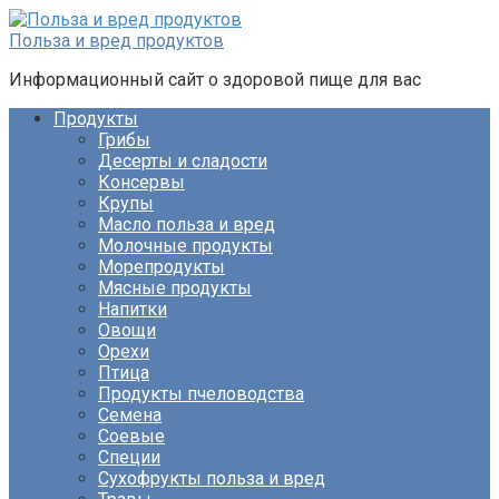
Перейти
к
Польза и вред продуктов
контенту
Информационный сайт о здоровой пище для вас
Продукты
Грибы
Десерты и сладости
Консервы
Крупы
Масло польза и вред
Молочные продукты
Морепродукты
Мясные продукты
Напитки
Овощи
Орехи
Птица
Продукты пчеловодства
Семена
Соевые
Специи
Сухофрукты польза и вред