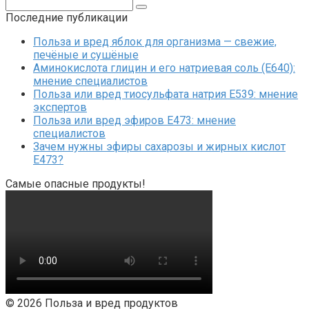
Поиск:
Последние публикации
Польза и вред яблок для организма — свежие,
печёные и сушёные
Аминокислота глицин и его натриевая соль (Е640):
мнение специалистов
Польза или вред тиосульфата натрия Е539: мнение
экспертов
Польза или вред эфиров Е473: мнение
специалистов
Зачем нужны эфиры сахарозы и жирных кислот
Е473?
Самые опасные продукты!
© 2026 Польза и вред продуктов