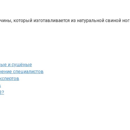
ины, который изготавливается из натуральной свиной ноги
ёные и сушёные
мнение специалистов
экспертов
в
3?