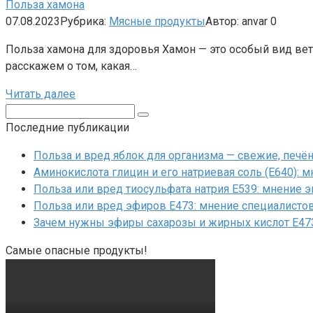
Польза хамона
07.08.2023
Рубрика:
Мясные продукты
Автор:
anvar
0
Польза хамона для здоровья Хамон — это особый вид ветч
расскажем о том, какая…
Читать далее
Поиск:
Последние публикации
Польза и вред яблок для организма — свежие, печ
Аминокислота глицин и его натриевая соль (Е640): 
Польза или вред тиосульфата натрия Е539: мнение 
Польза или вред эфиров Е473: мнение специалисто
Зачем нужны эфиры сахарозы и жирных кислот Е47
Самые опасные продукты!