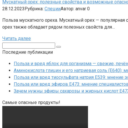
Мускатный орех: полезные свойства и возможные опасн
28.12.2023
Рубрика:
Специи
Автор:
anvar
0
Польза мускатного ореха. Мускатный орех — популярная 
орех также обладает рядом полезных свойств для…
Читать далее
Поиск:
Последние публикации
Польза и вред яблок для организма — свежие, печ
Аминокислота глицин и его натриевая соль (Е640): 
Польза или вред тиосульфата натрия Е539: мнение 
Польза или вред эфиров Е473: мнение специалисто
Зачем нужны эфиры сахарозы и жирных кислот Е47
Самые опасные продукты!