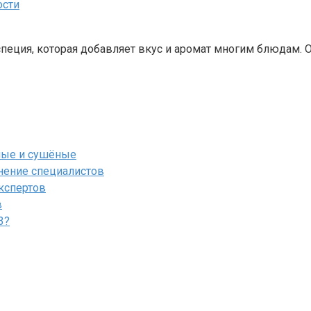
ости
специя, которая добавляет вкус и аромат многим блюдам. 
ёные и сушёные
мнение специалистов
экспертов
в
3?