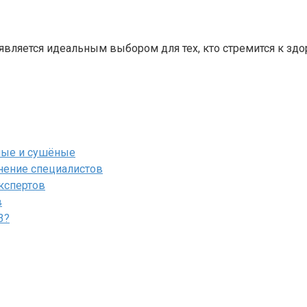
является идеальным выбором для тех, кто стремится к зд
ёные и сушёные
мнение специалистов
экспертов
в
3?