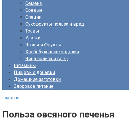
Семена
Соевые
Специи
Сухофрукты польза и вред
Травы
Улитки
Ягоды и Фрукты
Хлебобулочные изделия
Яйца польза и вред
Витамины
Пищевые добавки
Домашние заготовки
Здоровое питание
Главная
Польза овсяного печенья