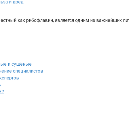
ьза и вред
звестный как рибофлавин, является одним из важнейших п
ёные и сушёные
мнение специалистов
экспертов
в
3?