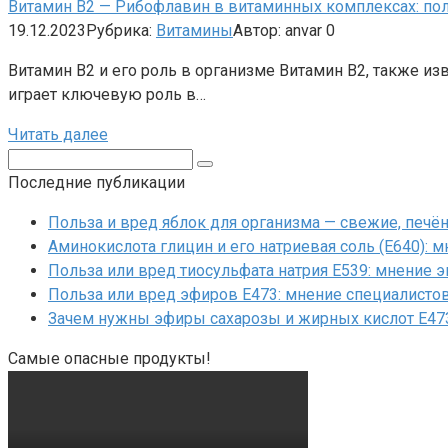
Витамин B2 — Рибофлавин в витаминных комплексах: пол
19.12.2023
Рубрика:
Витамины
Автор:
anvar
0
Витамин B2 и его роль в организме Витамин B2, также и
играет ключевую роль в…
Читать далее
Поиск:
Последние публикации
Польза и вред яблок для организма — свежие, печ
Аминокислота глицин и его натриевая соль (Е640): 
Польза или вред тиосульфата натрия Е539: мнение 
Польза или вред эфиров Е473: мнение специалисто
Зачем нужны эфиры сахарозы и жирных кислот Е47
Самые опасные продукты!