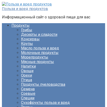
Перейти
к
Польза и вред продуктов
контенту
Информационный сайт о здоровой пище для вас
Продукты
Грибы
Десерты и сладости
Консервы
Крупы
Масло польза и вред
Молочные продукты
Морепродукты
Мясные продукты
Напитки
Овощи
Орехи
Птица
Продукты пчеловодства
Семена
Соевые
Специи
Сухофрукты польза и вред