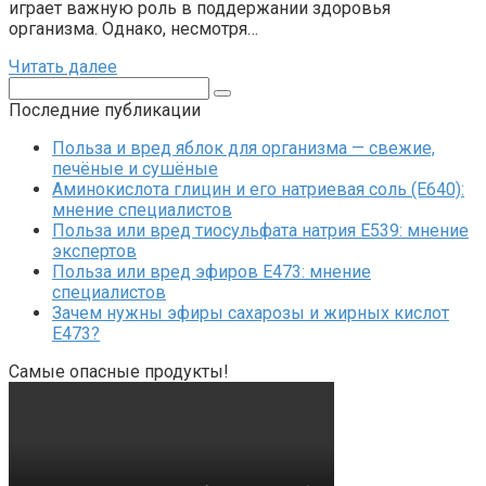
играет важную роль в поддержании здоровья
организма. Однако, несмотря…
Читать далее
Поиск:
Последние публикации
Польза и вред яблок для организма — свежие,
печёные и сушёные
Аминокислота глицин и его натриевая соль (Е640):
мнение специалистов
Польза или вред тиосульфата натрия Е539: мнение
экспертов
Польза или вред эфиров Е473: мнение
специалистов
Зачем нужны эфиры сахарозы и жирных кислот
Е473?
Самые опасные продукты!