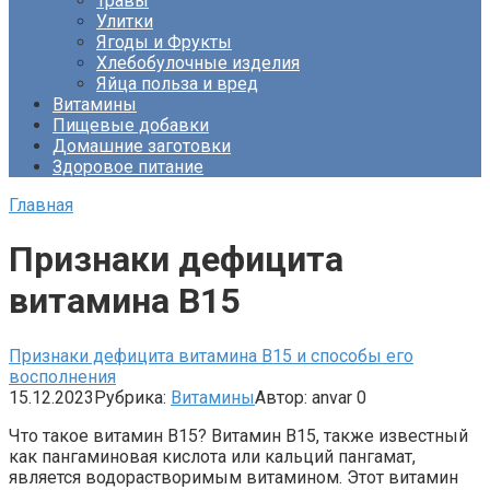
Травы
Улитки
Ягоды и Фрукты
Хлебобулочные изделия
Яйца польза и вред
Витамины
Пищевые добавки
Домашние заготовки
Здоровое питание
Главная
Признаки дефицита
витамина B15
Признаки дефицита витамина B15 и способы его
восполнения
15.12.2023
Рубрика:
Витамины
Автор:
anvar
0
Что такое витамин B15? Витамин B15, также известный
как пангаминовая кислота или кальций пангамат,
является водорастворимым витамином. Этот витамин