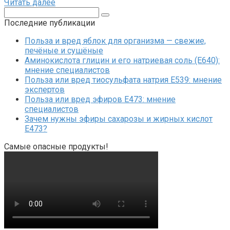
Читать далее
Поиск:
Последние публикации
Польза и вред яблок для организма — свежие,
печёные и сушёные
Аминокислота глицин и его натриевая соль (Е640):
мнение специалистов
Польза или вред тиосульфата натрия Е539: мнение
экспертов
Польза или вред эфиров Е473: мнение
специалистов
Зачем нужны эфиры сахарозы и жирных кислот
Е473?
Самые опасные продукты!