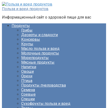
Перейти
к
Польза и вред продуктов
контенту
Информационный сайт о здоровой пище для вас
Продукты
Грибы
Десерты и сладости
Консервы
Крупы
Масло польза и вред
Молочные продукты
Морепродукты
Мясные продукты
Напитки
Овощи
Орехи
Птица
Продукты пчеловодства
Семена
Соевые
Специи
Сухофрукты польза и вред