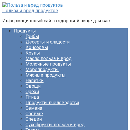
Перейти
к
Польза и вред продуктов
контенту
Информационный сайт о здоровой пище для вас
Продукты
Грибы
Десерты и сладости
Консервы
Крупы
Масло польза и вред
Молочные продукты
Морепродукты
Мясные продукты
Напитки
Овощи
Орехи
Птица
Продукты пчеловодства
Семена
Соевые
Специи
Сухофрукты польза и вред