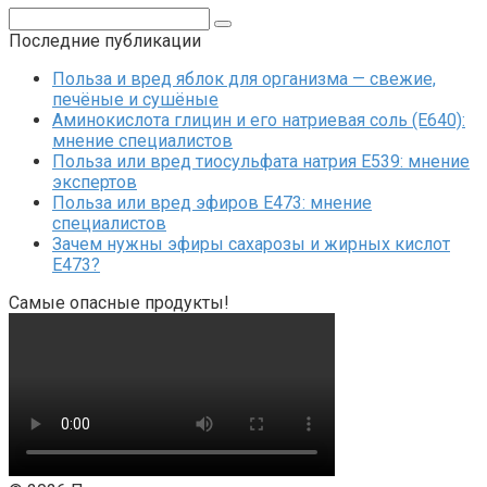
Поиск:
Последние публикации
Польза и вред яблок для организма — свежие,
печёные и сушёные
Аминокислота глицин и его натриевая соль (Е640):
мнение специалистов
Польза или вред тиосульфата натрия Е539: мнение
экспертов
Польза или вред эфиров Е473: мнение
специалистов
Зачем нужны эфиры сахарозы и жирных кислот
Е473?
Самые опасные продукты!