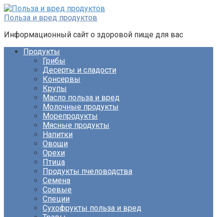
Перейти
к
Польза и вред продуктов
контенту
Информационный сайт о здоровой пище для вас
Продукты
Грибы
Десерты и сладости
Консервы
Крупы
Масло польза и вред
Молочные продукты
Морепродукты
Мясные продукты
Напитки
Овощи
Орехи
Птица
Продукты пчеловодства
Семена
Соевые
Специи
Сухофрукты польза и вред