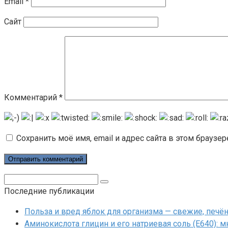
Email
*
Сайт
Комментарий
*
Сохранить моё имя, email и адрес сайта в этом брауз
Поиск:
Последние публикации
Польза и вред яблок для организма — свежие, печ
Аминокислота глицин и его натриевая соль (Е640): 