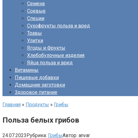
Семена
Соевые
Специи
Сухофрукты польза и вред
Травы
Улитки
Ягоды и Фрукты
Хлебобулочные изделия
Яйца польза и вред
Витамины
Пищевые добавки
Домашние заготовки
Здоровое питание
Главная
»
Продукты
»
Грибы
Польза белых грибов
24.07.2023
Рубрика:
Грибы
Автор:
anvar