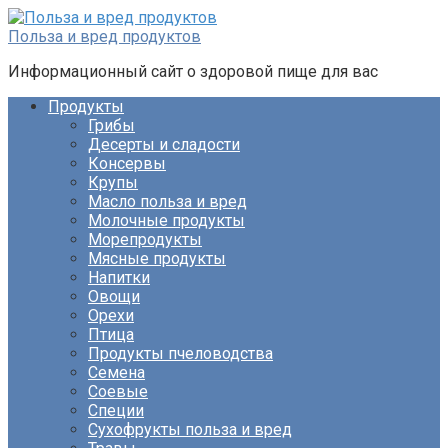
Перейти
к
Польза и вред продуктов
контенту
Информационный сайт о здоровой пище для вас
Продукты
Грибы
Десерты и сладости
Консервы
Крупы
Масло польза и вред
Молочные продукты
Морепродукты
Мясные продукты
Напитки
Овощи
Орехи
Птица
Продукты пчеловодства
Семена
Соевые
Специи
Сухофрукты польза и вред