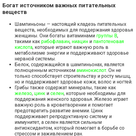
Богат источником важных питательных
веществ
Шампиньоны — настоящий кладезь питательных
веществ, необходимых для поддержания здоровья
женщины. Они богаты витаминами
группы B
,
такими как
рибофлавин
,
ниацин
и
пантотеновая
кислота
, которые играют важную роль в
метаболизме энергии и поддерживают здоровье
нервной системы.
Белок, содержащийся в шампиньонах, является
полноценным источником
аминокислот
. Он не
только способствует строительству и росту мышц,
но и поддерживает здоровье кожи, волос и ногтей.
Грибы также содержат минералы, такие как
железо
,
цинк
и
селен
, которые необходимы для
поддержания женского здоровья. Железо играет
важную роль в кроветворении и помогает
предотвратить развитие анемии. Цинк
поддерживает репродуктивную систему и
иммунитет, а селен является сильным
антиоксидантом, который помогает в борьбе со
стрессом и заживлением ран.