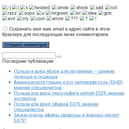
Сохранить моё имя, email и адрес сайта в этом
браузере для последующих моих комментариев.
Поиск:
Последние публикации
Польза и вред яблок для организма — свежие,
печёные и сушёные
Аминокислота глицин и его натриевая соль (Е640):
мнение специалистов
Польза или вред тиосульфата натрия Е539: мнение
экспертов
Польза или вред эфиров Е473: мнение
специалистов
Зачем нужны эфиры сахарозы и жирных кислот
Е473?