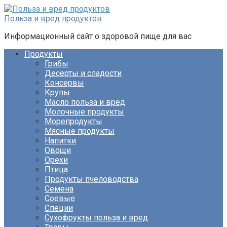
Перейти
к
Польза и вред продуктов
контенту
Информационный сайт о здоровой пище для вас
Продукты
Грибы
Десерты и сладости
Консервы
Крупы
Масло польза и вред
Молочные продукты
Морепродукты
Мясные продукты
Напитки
Овощи
Орехи
Птица
Продукты пчеловодства
Семена
Соевые
Специи
Сухофрукты польза и вред