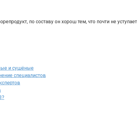
репродукт, по составу он хорош тем, что почти не уступае
ёные и сушёные
мнение специалистов
экспертов
в
3?