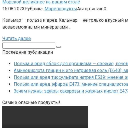
Морской деликатес на вашем столе
15.08.2023
Рубрика:
Морепродукты
Автор:
anvar
0
Кальмар — польза и вред Кальмар – не только вкусный мо
всевозможными минералами…
Читать далее
Поиск:
Последние публикации
Польза и вред яблок для организма — свежие, печ
Аминокислота глицин и его натриевая соль (Е640): 
Польза или вред тиосульфата натрия Е539: мнение 
Польза или вред эфиров Е473: мнение специалисто
Зачем нужны эфиры сахарозы и жирных кислот Е47
Самые опасные продукты!