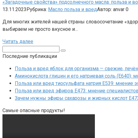
«Загадочные свойства» подсолнечного масла: польза и 
13.11.2023
Рубрика:
Масло польза и вред
Автор:
anvar
0
Для многих жителей нашей страны словосочетание «здор
выбираем не просто вкусное и…
Читать далее
Поиск:
Последние публикации
Польза и вред яблок для организма — свежие, печ
Аминокислота глицин и его натриевая соль (Е640): 
Польза или вред тиосульфата натрия Е539: мнение 
Польза или вред эфиров Е473: мнение специалисто
Зачем нужны эфиры сахарозы и жирных кислот Е47
Самые опасные продукты!