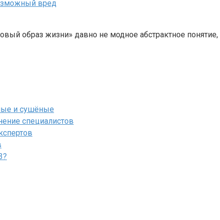
возможный вред
овый образ жизни» давно не модное абстрактное понятие,
ёные и сушёные
мнение специалистов
экспертов
в
3?