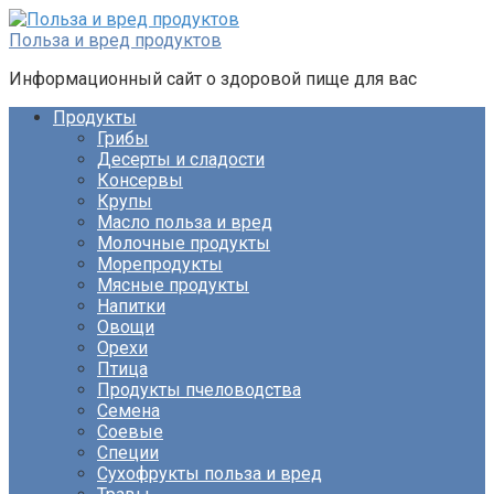
Перейти
к
Польза и вред продуктов
контенту
Информационный сайт о здоровой пище для вас
Продукты
Грибы
Десерты и сладости
Консервы
Крупы
Масло польза и вред
Молочные продукты
Морепродукты
Мясные продукты
Напитки
Овощи
Орехи
Птица
Продукты пчеловодства
Семена
Соевые
Специи
Сухофрукты польза и вред