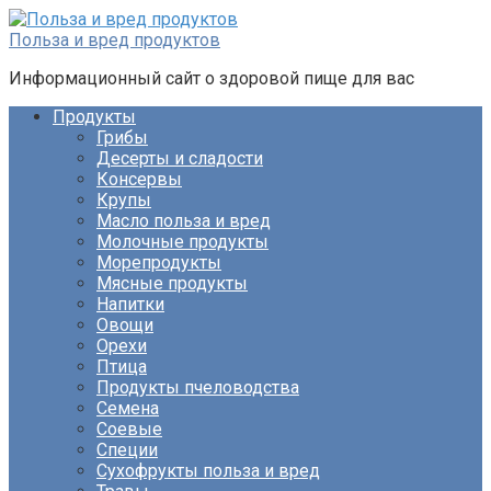
Перейти
к
Польза и вред продуктов
контенту
Информационный сайт о здоровой пище для вас
Продукты
Грибы
Десерты и сладости
Консервы
Крупы
Масло польза и вред
Молочные продукты
Морепродукты
Мясные продукты
Напитки
Овощи
Орехи
Птица
Продукты пчеловодства
Семена
Соевые
Специи
Сухофрукты польза и вред