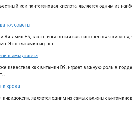
известный как пантотеновая кислота, является одним из н
ватку: советы
ки Витамин В5, также известный как пантотеновая кислота
а. Этот витамин играет…
ени и иммунитета
кже известная как витамин В9, играет важную роль в подд
ют…
ы и крови
или пиридоксин, является одним из самых важных витаминов