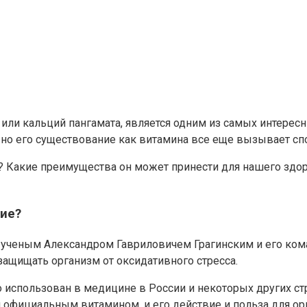
 или кальций пангамата, является одним из самых интере
о его существование как витамина все еще вызывает спо
5? Какие преимущества он может принести для нашего здор
ие?
 ученым Александром Гавриловичем Грагинским и его ком
ащищать организм от оксидативного стресса.
ко использован в медицине в России и некоторых других с
н официальным витамином, и его действие и польза для о