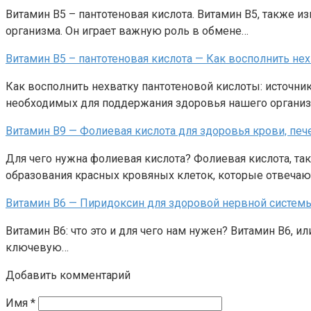
Витамин В5 – пантотеновая кислота. Витамин В5, также 
организма. Он играет важную роль в обмене…
Витамин В5 – пантотеновая кислота — Как восполнить нех
Как восполнить нехватку пантотеновой кислоты: источни
необходимых для поддержания здоровья нашего организм
Витамин В9 — Фолиевая кислота для здоровья крови, печ
Для чего нужна фолиевая кислота? Фолиевая кислота, та
образования красных кровяных клеток, которые отвеча
Витамин В6 — Пиридоксин для здоровой нервной систем
Витамин В6: что это и для чего нам нужен? Витамин В6, 
ключевую…
Добавить комментарий
Имя
*