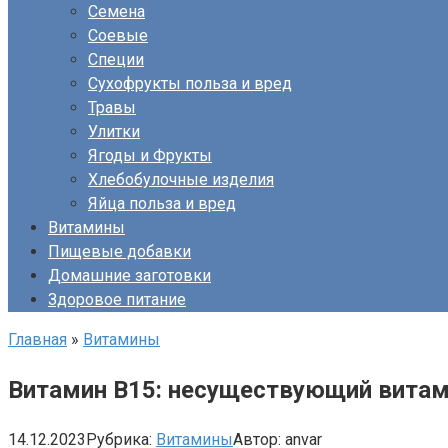
Семена
Соевые
Специи
Сухофрукты польза и вред
Травы
Улитки
Ягоды и Фрукты
Хлебобулочные изделия
Яйца польза и вред
Витамины
Пищевые добавки
Домашние заготовки
Здоровое питание
Главная
»
Витамины
Витамин B15: несуществующий витам
14.12.2023
Рубрика:
Витамины
Автор:
anvar