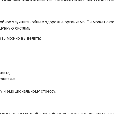
собное улучшить общее здоровье организма. Он может ок
ммунную системы.
В15 можно выделить:
тета;
ганизме;
 и эмоциональному стрессу.
ри умеренном потреблении. Некоторые исследования связ