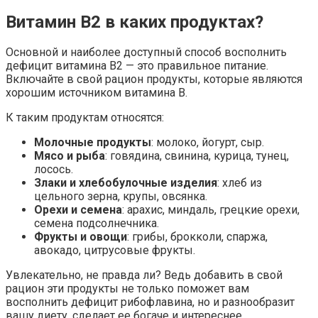
Витамин B2 в каких продуктах?
Основной и наиболее доступный способ восполнить
дефицит витамина В2 — это правильное питание.
Включайте в свой рацион продукты, которые являются
хорошим источником витамина B.
К таким продуктам относятся:
Молочные продукты
: молоко, йогурт, сыр.
Мясо и рыба
: говядина, свинина, курица, тунец,
лосось.
Злаки и хлебобулочные изделия
: хлеб из
цельного зерна, крупы, овсянка.
Орехи и семена
: арахис, миндаль, грецкие орехи,
семена подсолнечника.
Фрукты и овощи
: грибы, брокколи, спаржа,
авокадо, цитрусовые фрукты.
Увлекательно, не правда ли? Ведь добавить в свой
рацион эти продукты не только поможет вам
восполнить дефицит рибофлавина, но и разнообразит
вашу диету, сделает ее богаче и интереснее.