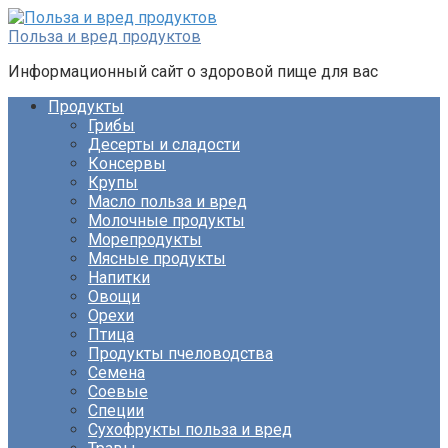
Перейти
к
Польза и вред продуктов
контенту
Информационный сайт о здоровой пище для вас
Продукты
Грибы
Десерты и сладости
Консервы
Крупы
Масло польза и вред
Молочные продукты
Морепродукты
Мясные продукты
Напитки
Овощи
Орехи
Птица
Продукты пчеловодства
Семена
Соевые
Специи
Сухофрукты польза и вред