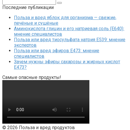
Поиск:
Последние публикации
Польза и вред яблок для организма — свежие,
печёные и сушёные
Аминокислота глицин и его натриевая соль (Е640):
мнение специалистов
Польза или вред тиосульфата натрия Е539: мнение
экспертов
Польза или вред эфиров Е473: мнение
специалистов
Зачем нужны эфиры сахарозы и жирных кислот
Е473?
Самые опасные продукты!
© 2026 Польза и вред продуктов