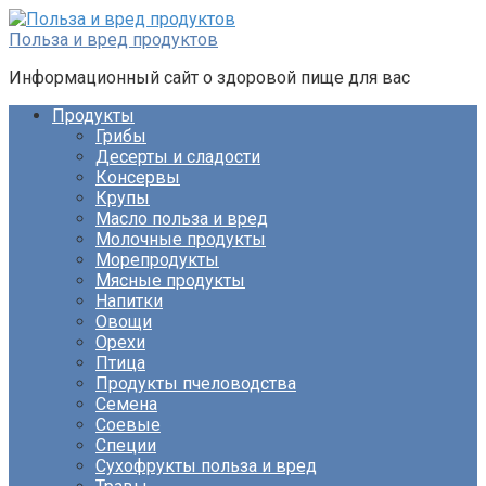
Перейти
к
Польза и вред продуктов
контенту
Информационный сайт о здоровой пище для вас
Продукты
Грибы
Десерты и сладости
Консервы
Крупы
Масло польза и вред
Молочные продукты
Морепродукты
Мясные продукты
Напитки
Овощи
Орехи
Птица
Продукты пчеловодства
Семена
Соевые
Специи
Сухофрукты польза и вред