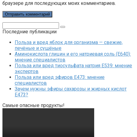
браузере для последующих моих комментариев.
Поиск:
Последние публикации
Польза и вред яблок для организма — свежие,
печёные и сушёные
Аминокислота глицин и его натриевая соль (Е640):
мнение специалистов
Польза или вред тиосульфата натрия Е539: мнение
экспертов
Польза или вред эфиров Е473: мнение
специалистов
Зачем нужны эфиры сахарозы и жирных кислот
Е473?
Самые опасные продукты!