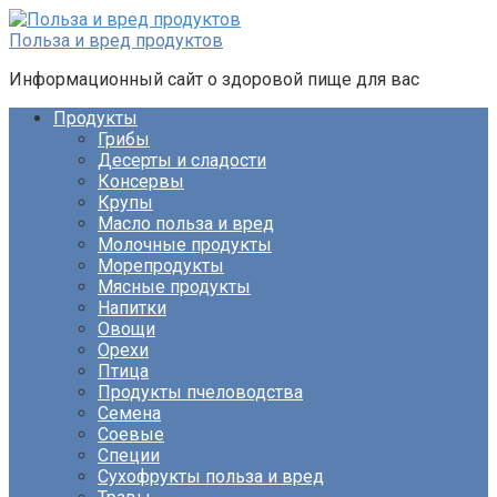
Перейти
к
Польза и вред продуктов
контенту
Информационный сайт о здоровой пище для вас
Продукты
Грибы
Десерты и сладости
Консервы
Крупы
Масло польза и вред
Молочные продукты
Морепродукты
Мясные продукты
Напитки
Овощи
Орехи
Птица
Продукты пчеловодства
Семена
Соевые
Специи
Сухофрукты польза и вред