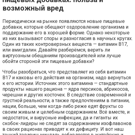
возможный вред
Периодически на рынке появляются новые пищевые
добавки, которые обещают оздоровление организма и
поддержание его в хорошей форме. Однако некоторые
из них вызывают споры и разногласия в научных кругах.
Один из таких контроверзных веществ — витамин В17,
или амигдалин. Давайте разберёмся, верить ли
виртуозным обещаниям производителей или лучше
обойти стороной эти пищевые добавки?
Чтобы разобраться, что представляет из себя витамин
В17 и каковы его действия на организм, надо вернуться
к его истории. Источник этого витамина — стандартные
продукты нашего рациона — ядра персиков, абрикосов,
черешни и других косточек. В следствие современной и
грустной реальности, а также предпочтениям в питании,
нации, больше, чем когда-либо реже едят фрукты со
своим живым и целебным содержанием. Всё вместе, и
недостаток, и вирусные инфекции, да и гиганты их
скобок-лидеры не следят за содержанием изофлавонов
в своих рационах приводят к их дефициту. И вот наш
тонкий товарищ миндаль добавляется в житейские и