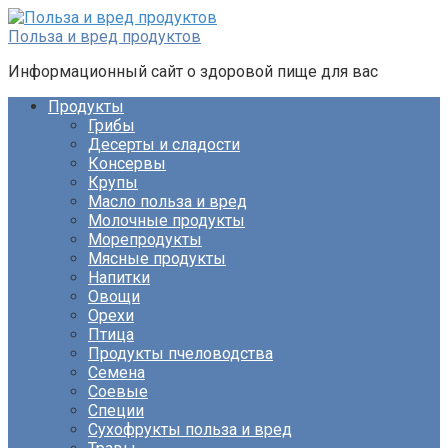
Перейти
к
Польза и вред продуктов
контенту
Информационный сайт о здоровой пище для вас
Продукты
Грибы
Десерты и сладости
Консервы
Крупы
Масло польза и вред
Молочные продукты
Морепродукты
Мясные продукты
Напитки
Овощи
Орехи
Птица
Продукты пчеловодства
Семена
Соевые
Специи
Сухофрукты польза и вред