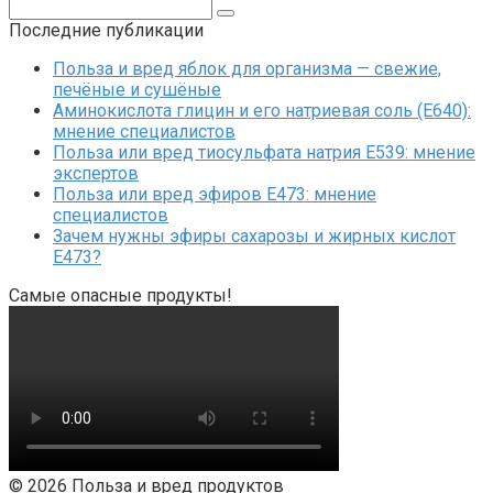
Поиск:
Последние публикации
Польза и вред яблок для организма — свежие,
печёные и сушёные
Аминокислота глицин и его натриевая соль (Е640):
мнение специалистов
Польза или вред тиосульфата натрия Е539: мнение
экспертов
Польза или вред эфиров Е473: мнение
специалистов
Зачем нужны эфиры сахарозы и жирных кислот
Е473?
Самые опасные продукты!
© 2026 Польза и вред продуктов