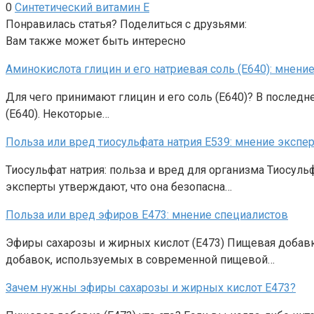
0
Синтетический витамин Е
Понравилась статья? Поделиться с друзьями:
Вам также может быть интересно
Аминокислота глицин и его натриевая соль (Е640): мнени
Для чего принимают глицин и его соль (Е640)? В послед
(Е640). Некоторые…
Польза или вред тиосульфата натрия Е539: мнение экспе
Тиосульфат натрия: польза и вред для организма Тиосуль
эксперты утверждают, что она безопасна…
Польза или вред эфиров Е473: мнение специалистов
Эфиры сахарозы и жирных кислот (Е473) Пищевая добавк
добавок, используемых в современной пищевой…
Зачем нужны эфиры сахарозы и жирных кислот Е473?