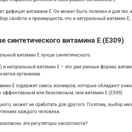
ает дефицит витамина E. Он может быть полезен и для тех,
набор свойств и преимуществ, что и натуральный витамин 
е синтетического витамина E (Е309)
ральный витамин E лучше синтетического.
09) и натуральный витамин E – это две разные формы вита
клетки организма.
тамин E содержит смесь изомеров, которые обладают уни
ее эффективным или безопасным, чем витамин E (Е309).
одного, может не сработать для другого. Поэтому, выбор 
чтениях каждого человека.
 безопасны эти регуляторы кислотности?