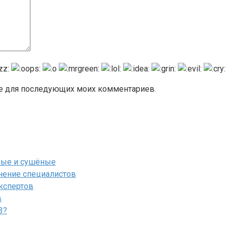
ере для последующих моих комментариев.
ёные и сушёные
мнение специалистов
экспертов
в
3?