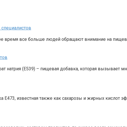
е специалистов
нее время все больше людей обращают внимание на пищевы
ртов
фат натрия (Е539) – пищевая добавка, которая вызывает м
а Е473, известная также как сахарозы и жирных кислот э