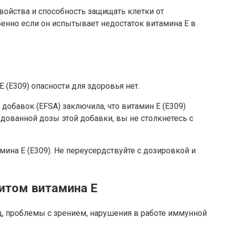
войства и способность защищать клетки от
бенно если он испытывает недостаток витамина E в
 (Е309) опасности для здоровья нет.
обавок (EFSA) заключила, что витамин E (Е309)
дованной дозы этой добавки, вы не столкнетесь с
на E (Е309). Не переусердствуйте с дозировкой и
итом витамина E
, проблемы с зрением, нарушения в работе иммунной