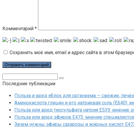
Комментарий
*
Сохранить моё имя, email и адрес сайта в этом брауз
Поиск:
Последние публикации
Польза и вред яблок для организма — свежие, печ
Аминокислота глицин и его натриевая соль (Е640): 
Польза или вред тиосульфата натрия Е539: мнение 
Польза или вред эфиров Е473: мнение специалисто
Зачем нужны эфиры сахарозы и жирных кислот Е47