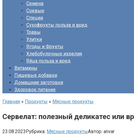
Семена
Соевые
Специи
Сухофрукты польза и вред
Травы
Улитки
Ягоды и Фрукты
Хлебобулочные изделия
Яйца польза и вред
Витамины
Пищевые добавки
Домашние заготовки
Здоровое питание
Главная
»
Продукты
»
Мясные продукты
Сервелат: полезный деликатес или в
23.08.2023
Рубрика:
Мясные продукты
Автор:
anvar