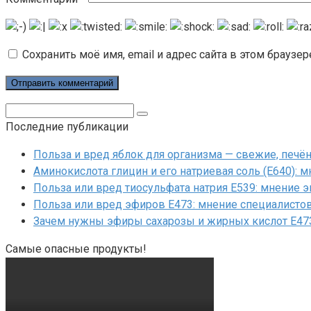
Сохранить моё имя, email и адрес сайта в этом брауз
Поиск:
Последние публикации
Польза и вред яблок для организма — свежие, печ
Аминокислота глицин и его натриевая соль (Е640): 
Польза или вред тиосульфата натрия Е539: мнение 
Польза или вред эфиров Е473: мнение специалисто
Зачем нужны эфиры сахарозы и жирных кислот Е47
Самые опасные продукты!