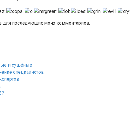
ере для последующих моих комментариев.
ёные и сушёные
мнение специалистов
экспертов
в
3?