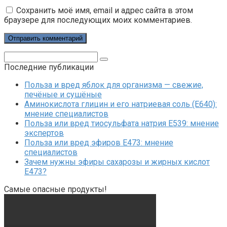
Сохранить моё имя, email и адрес сайта в этом
браузере для последующих моих комментариев.
Поиск:
Последние публикации
Польза и вред яблок для организма — свежие,
печёные и сушёные
Аминокислота глицин и его натриевая соль (Е640):
мнение специалистов
Польза или вред тиосульфата натрия Е539: мнение
экспертов
Польза или вред эфиров Е473: мнение
специалистов
Зачем нужны эфиры сахарозы и жирных кислот
Е473?
Самые опасные продукты!