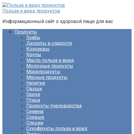
Перейти
к
Польза и вред продуктов
контенту
Информационный сайт о здоровой пище для вас
Продукты
Грибы
Десерты и сладости
Консервы
Крупы
Масло польза и вред
Молочные продукты
Морепродукты
Мясные продукты
Напитки
Овощи
Орехи
Птица
Продукты пчеловодства
Семена
Соевые
Специи
Сухофрукты польза и вред