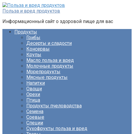
Перейти
к
Польза и вред продуктов
контенту
Информационный сайт о здоровой пище для вас
Продукты
Грибы
Десерты и сладости
Консервы
Крупы
Масло польза и вред
Молочные продукты
Морепродукты
Мясные продукты
Напитки
Овощи
Орехи
Птица
Продукты пчеловодства
Семена
Соевые
Специи
Сухофрукты польза и вред