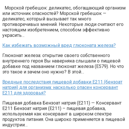
Морской гребешок: деликатес, обогащающий организм
или источник опасностей? Морской гребешок —
деликатес, который вызывает так много
противоречивых мнений. Некоторые люди считают его
настоящим изобретением, способом эффективно
украсить…
Как избежать возможный вред глюконата железа?
Глюконат железа: открытие своего собственного
внутреннего героя Вы наверняка слышали о пищевой
добавке под названием глюконат железа (Е579). Но что
это такое и зачем оно нужно? В этой…
Вредные последствия пищевой добавки Е211 (бензоат
натрия) для организма: насколько опасен консервант
Е211 для здоровья?
Пищевая добавка Бензоат натрия (Е211) — Консервант
Е211 Бензоат натрия (E211) – пищевая добавка,
используемая как консервант в широком спектре
продуктов питания. Она широко применяется в пищевой
индустрии…