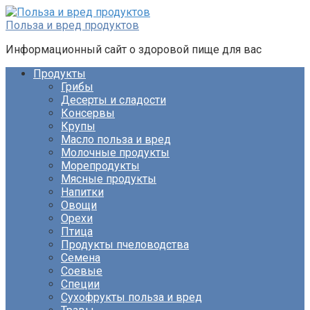
Перейти
к
Польза и вред продуктов
контенту
Информационный сайт о здоровой пище для вас
Продукты
Грибы
Десерты и сладости
Консервы
Крупы
Масло польза и вред
Молочные продукты
Морепродукты
Мясные продукты
Напитки
Овощи
Орехи
Птица
Продукты пчеловодства
Семена
Соевые
Специи
Сухофрукты польза и вред