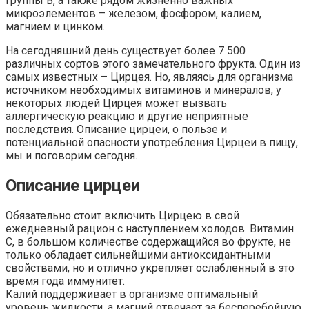
группы В, а также рядом жизненно важных
микроэлементов – железом, фосфором, калием,
магнием и цинком.
На сегодняшний день существует более 7 500
различных сортов этого замечательного фрукта. Один из
самых известных – Цирцея. Но, являясь для организма
источником необходимых витаминов и минералов, у
некоторых людей Цирцея может вызвать
аллергическую реакцию и другие неприятные
последствия. Описание цирцеи, о пользе и
потенциальной опасности употребления Цирцеи в пищу,
мы и поговорим сегодня.
Описание цирцеи
Обязательно стоит включить Цирцею в свой
ежедневный рацион с наступлением холодов. Витамин
С, в большом количестве содержащийся во фрукте, не
только обладает сильнейшими антиоксидантными
свойствами, но и отлично укрепляет ослабленный в это
время года иммунитет.
Калий поддерживает в организме оптимальный
уровень жидкости, а магний отвечает за бесперебойную