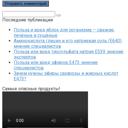
Поиск:
Последние публикации
Польза и вред яблок для организма — свежие,
печёные и сушёные
Аминокислота глицин и его натриевая соль (Е640):
мнение специалистов
Польза или вред тиосульфата натрия Е539: мнение
экспертов
Польза или вред эфиров Е473: мнение
специалистов
Зачем нужны эфиры сахарозы и жирных кислот
Е473?
Самые опасные продукты!