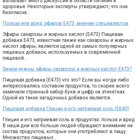
вызывает много дискуссий в области питания и
здоровья. Некоторые эксперты утверждают, что она
безопасна…
Польза или вред эфиров Е473: мнение специалистов
Эфиры сахарозы и жирных кислот (Е473) Пищевая
добавка Е473, известная также как сахарозы и жирных
кислот эфиры, является одной из самых популярных
пищевых добавок, используемых в современной
пищевой…
Зачем нужны эфиры сахарозы и жирных кислот Е473?
Пищевая добавка (Е473) что это? Если вы когда-либо
интересовались составом продуктов, то скорее всего
замечали странный набор букв и цифр на этикетках.
Одной из таких загадочных добавок является…
Пищевая добавка Глицин и его натриевая соль (Е640)
Глицин и его натриевая соль в продуктах: польза и вред
В наши дни все больше людей обращают внимание на
состав продуктов, которые они употребляют в пищу.
Множество пищевых…