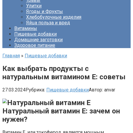
Травы
Улитки
Ягоды и Фрукты
Хлебобулочные изделия
Яйца польза и вред
Витамины
Пищевые добавки
Домашние заготовки
Здоровое питание
Главная
»
Пищевые добавки
Как выбрать продукты с
натуральным витамином E: советы
27.03.2024
Рубрика:
Пищевые добавки
Автор:
anvar
Натуральный витамин E: зачем он
нужен?
Витамин E, или токоферол, является мощным