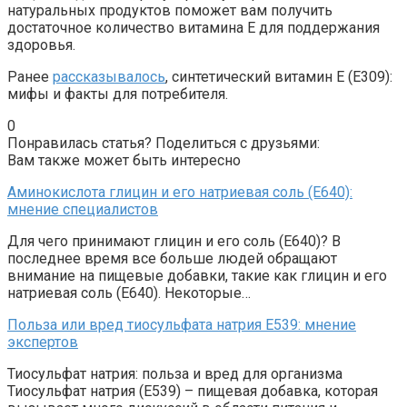
натуральных продуктов поможет вам получить
достаточное количество витамина E для поддержания
здоровья.
Ранее
рассказывалось
, синтетический витамин E (Е309):
мифы и факты для потребителя.
0
Понравилась статья? Поделиться с друзьями:
Вам также может быть интересно
Аминокислота глицин и его натриевая соль (Е640):
мнение специалистов
Для чего принимают глицин и его соль (Е640)? В
последнее время все больше людей обращают
внимание на пищевые добавки, такие как глицин и его
натриевая соль (Е640). Некоторые…
Польза или вред тиосульфата натрия Е539: мнение
экспертов
Тиосульфат натрия: польза и вред для организма
Тиосульфат натрия (Е539) – пищевая добавка, которая