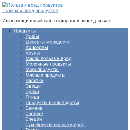
Перейти
к
Польза и вред продуктов
контенту
Информационный сайт о здоровой пище для вас
Продукты
Грибы
Десерты и сладости
Консервы
Крупы
Масло польза и вред
Молочные продукты
Морепродукты
Мясные продукты
Напитки
Овощи
Орехи
Птица
Продукты пчеловодства
Семена
Соевые
Специи
Сухофрукты польза и вред