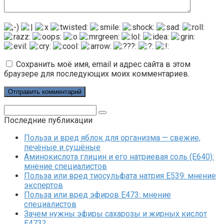
Сохранить моё имя, email и адрес сайта в этом
браузере для последующих моих комментариев.
Поиск:
Последние публикации
Польза и вред яблок для организма — свежие,
печёные и сушёные
Аминокислота глицин и его натриевая соль (Е640):
мнение специалистов
Польза или вред тиосульфата натрия Е539: мнение
экспертов
Польза или вред эфиров Е473: мнение
специалистов
Зачем нужны эфиры сахарозы и жирных кислот
Е473?