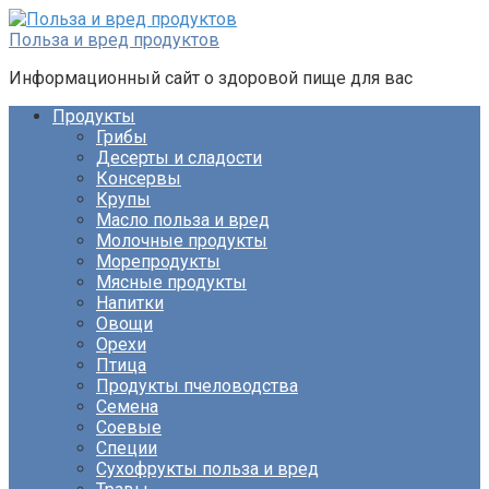
Перейти
к
Польза и вред продуктов
контенту
Информационный сайт о здоровой пище для вас
Продукты
Грибы
Десерты и сладости
Консервы
Крупы
Масло польза и вред
Молочные продукты
Морепродукты
Мясные продукты
Напитки
Овощи
Орехи
Птица
Продукты пчеловодства
Семена
Соевые
Специи
Сухофрукты польза и вред