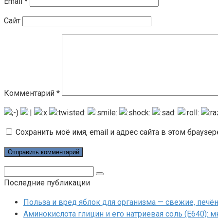
Email
*
Сайт
Комментарий
*
Сохранить моё имя, email и адрес сайта в этом брауз
Поиск:
Последние публикации
Польза и вред яблок для организма — свежие, печ
Аминокислота глицин и его натриевая соль (Е640): 