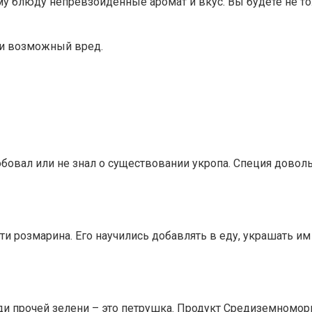
у блюду непревзойдённые аромат и вкус. Вы будете не то
а и возможный вред.
обовал или не знал о существовании укропа. Специя довол
ти розмарина. Его научились добавлять в еду, украшать 
ди прочей зелени – это петрушка. Продукт Средиземноморь