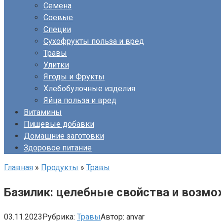
Семена
Соевые
Специи
Сухофрукты польза и вред
Травы
Улитки
Ягоды и Фрукты
Хлебобулочные изделия
Яйца польза и вред
Витамины
Пищевые добавки
Домашние заготовки
Здоровое питание
Главная
»
Продукты
»
Травы
Базилик: целебные свойства и воз
03.11.2023
Рубрика:
Травы
Автор:
anvar