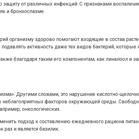
 защиту от различных инфекций. С признаками воспаления
ле и бронхоспазме.
рий организму здорово помогают входящие в состав расте
 подавлять активность даже тех видов бактерий, которые
также благодаря таким его компонентам, как линалоол и э
анизма». Другими словами, это нарушение кислотно-щелочн
х неблагоприятных факторов окружающей среды. Свободны
апример, онкологических.
менить подход к составлению ежедневного рациона питания
 раз и является базилик.