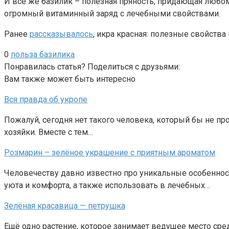
И всё же базилик – полезная пряность, придающая любом
огромный витаминный заряд с лечебными свойствами.
Ранее
рассказывалось
, икра красная: полезные свойств
0
польза базилика
Понравилась статья? Поделиться с друзьями:
Вам также может быть интересно
Вся правда об укропе
Пожалуй, сегодня нет такого человека, который бы не пр
хозяйки. Вместе с тем…
Розмарин – зелёное украшение с приятным ароматом
Человечеству давно известно про уникальные особеннос
уюта и комфорта, а также использовать в лечебных…
Зелёная красавица — петрушка
Ещё одно растение, которое занимает ведущее место сре