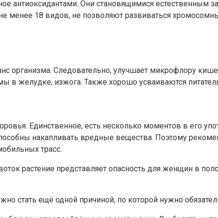
ное антиоксидантами. Они становящимися естественным з
 не менее 18 видов, не позволяют развиваться хромосом
анс организма. Следовательно, улучшает микрофлору кише
змы в желудке, изжога. Также хорошо усваиваются питате
оровья. Единственное, есть несколько моментов в его упо
я способны накапливать вредные вещества. Поэтому рекоме
мобильных трасс.
овоток растение представляет опасность для женщин в по
но стать ещё одной причиной, по которой нужно обязател