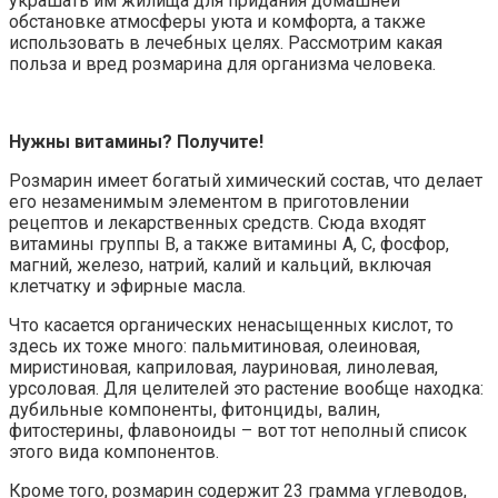
украшать им жилища для придания домашней
обстановке атмосферы уюта и комфорта, а также
использовать в лечебных целях. Рассмотрим какая
польза и вред розмарина для организма человека.
Нужны витамины? Получите!
Розмарин имеет богатый химический состав, что делает
его незаменимым элементом в приготовлении
рецептов и лекарственных средств. Сюда входят
витамины группы В, а также витамины А, С, фосфор,
магний, железо, натрий, калий и кальций, включая
клетчатку и эфирные масла.
Что касается органических ненасыщенных кислот, то
здесь их тоже много: пальмитиновая, олеиновая,
миристиновая, каприловая, лауриновая, линолевая,
урсоловая. Для целителей это растение вообще находка:
дубильные компоненты, фитонциды, валин,
фитостерины, флавоноиды – вот тот неполный список
этого вида компонентов.
Кроме того, розмарин содержит 23 грамма углеводов,