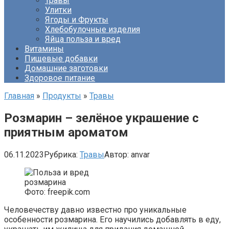
Травы
Улитки
Ягоды и Фрукты
Хлебобулочные изделия
Яйца польза и вред
Витамины
Пищевые добавки
Домашние заготовки
Здоровое питание
Главная
»
Продукты
»
Травы
Розмарин – зелёное украшение с
приятным ароматом
06.11.2023
Рубрика:
Травы
Автор:
anvar
Фото: freepik.com
Человечеству давно известно про уникальные
особенности розмарина. Его научились добавлять в еду,