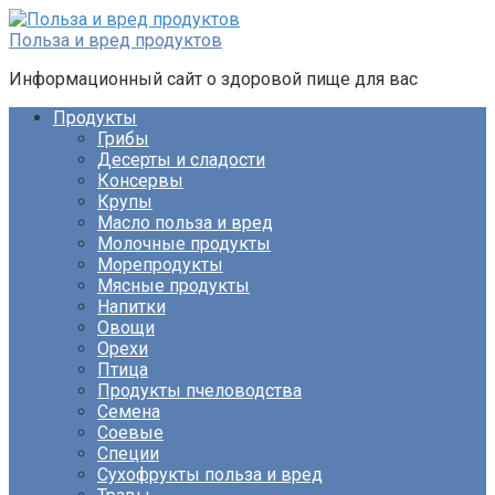
Перейти
к
Польза и вред продуктов
контенту
Информационный сайт о здоровой пище для вас
Продукты
Грибы
Десерты и сладости
Консервы
Крупы
Масло польза и вред
Молочные продукты
Морепродукты
Мясные продукты
Напитки
Овощи
Орехи
Птица
Продукты пчеловодства
Семена
Соевые
Специи
Сухофрукты польза и вред